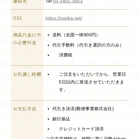
連絡先
Tel:
03-3401-3663
URL
https://rupika.net/
商品代金以外
送料（全国一律800円）
の必要料金
代引手数料（代引き選択の方のみ）
消費税
お引渡し時期
ご注文をいただいてから、営業日
5日以内に発送させていただきま
す。
お支払方法
代引き決済(郵便事業株式会社)
銀行振込
クレジットカード決済
ご注文混雑時は、納期に更に日数がかか