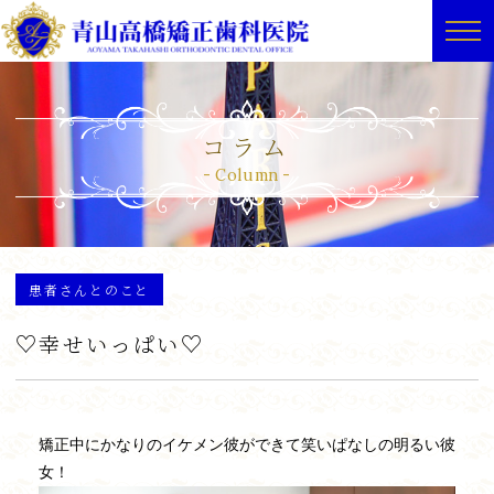
コラム
Column
患者さんとのこと
♡幸せいっぱい♡
矯正中にかなりのイケメン彼ができて笑いぱなしの明るい彼
女！